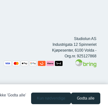
Studiolun AS
Industrigata 12 Spinneriet
Kjøpesenter, 6100 Volda -
Org.nr. 925127868
kke 'Godta alle'
Kun nødvendige
Godta alle
Siden driftes av
Shoplabs