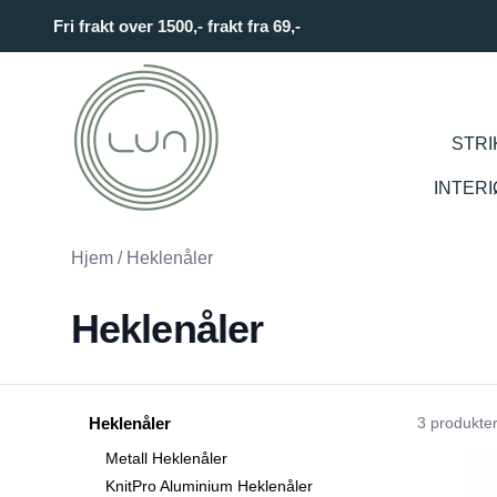
Skip to main content
Fri frakt over 1500,- frakt fra 69,-
STRI
INTER
Hjem
/
Heklenåler
Heklenåler
Heklenåler
3 produkter
Metall Heklenåler
KnitPro Aluminium Heklenåler