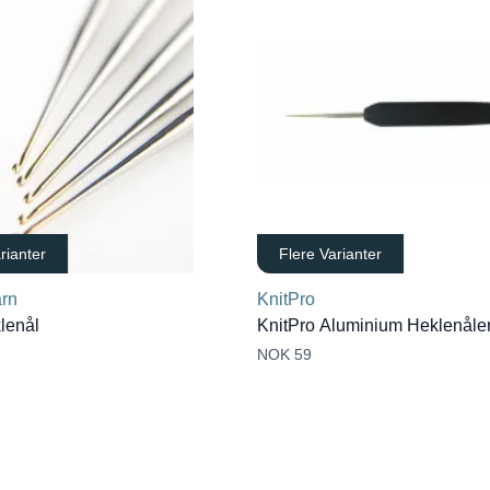
rianter
Flere Varianter
rn
KnitPro
lenål
KnitPro Aluminium Heklenåle
NOK 59