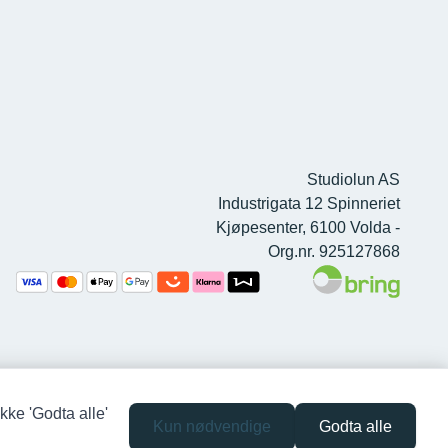
Studiolun AS
Industrigata 12 Spinneriet
Kjøpesenter, 6100 Volda -
Org.nr. 925127868
kke 'Godta alle'
Kun nødvendige
Godta alle
Siden driftes av
Shoplabs