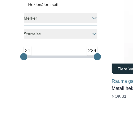
Heklenåler i sett
Merker
Størrelse
31
229
Flere Va
Rauma ga
Metall hek
NOK 31