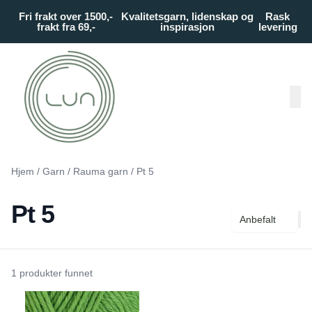
Skip to main content
Fri frakt over 1500,-
Kvalitetsgarn, lidenskap og
Rask
frakt fra 69,-
inspirasjon
levering
Hjem
/
Garn
/
Rauma garn
/
Pt 5
Pt 5
Anbefalt
1 produkter funnet