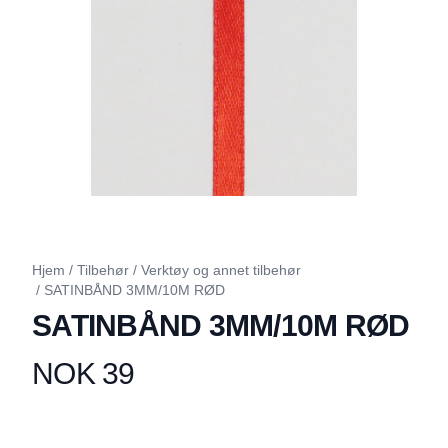
Hjem
/
Tilbehør
/
Verktøy og annet tilbehør
/
SATINBÅND 3MM/10M RØD
SATINBÅND 3MM/10M RØD
NOK 39
Produktdetaljer
Description