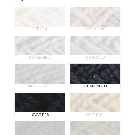
Velg en Farger bilder
NATUR 01
KASJMIR 09
GRÅBEIGE 15
LYS GRÅ 19
MØRK GRÅ 20
SKUMRING 08
SVART 36
SOLEIE 12