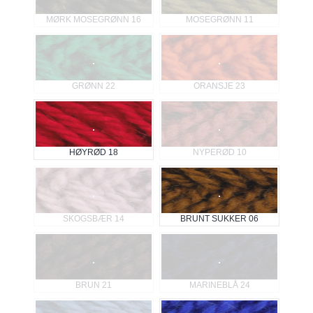
MØRK MOSEGRØNN 16
MOSEGRØNN 11
GRØNN 22
ORANSJE 23
HØYRØD 18
NYPERØD 10
SKOGSBÆR 14
BRUNT SUKKER 06
BRUN 21
MARINEBLÅ 24