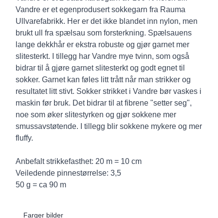
Vandre er et egenprodusert sokkegarn fra Rauma
Ullvarefabrikk. Her er det ikke blandet inn nylon, men
brukt ull fra spælsau som forsterkning. Spælsauens
lange dekkhår er ekstra robuste og gjør garnet mer
slitesterkt. I tillegg har Vandre mye tvinn, som også
bidrar til å gjøre garnet slitesterkt og godt egnet til
sokker. Garnet kan føles litt trått når man strikker og
resultatet litt stivt. Sokker strikket i Vandre bør vaskes i
maskin før bruk. Det bidrar til at fibrene "setter seg",
noe som øker slitestyrken og gjør sokkene mer
smussavstøtende. I tillegg blir sokkene mykere og mer
fluffy.
Anbefalt strikkefasthet: 20 m = 10 cm
Veiledende pinnestørrelse: 3,5
50 g = ca 90 m
Farger bilder