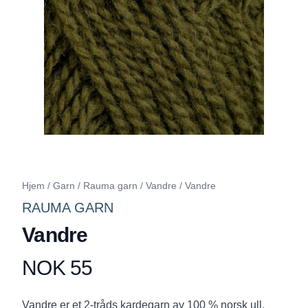
Hjem
/
Garn
/
Rauma garn
/
Vandre
/
Vandre
RAUMA GARN
Vandre
NOK 55
Produktdetaljer
Description
Vandre er et 2-tråds kardegarn av 100 % norsk ull.