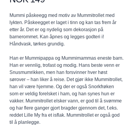
Description
Mummi påskeegg med motiv av Mummitrollet med
lykten. Påskeegget er laget i tinn og kan tas frem år
etter år. Det er og nydelig som dekorasjon på
barnerommet. Kan åpnes og legges godteri i!
Håndvask, tørkes grundig.
Han er Mummipappa og Mummimammas eneste barn.
Han er vennlig, trofast og modig. Hans beste venn er
Snusmumrikken, men han forsvinner hver høst
sørover – han liker å reise. Det gjør ikke Mummitrollet,
han vil være hjemme. Og der er også Snorkfrøken
som er veldig forelsket i ham, og han synes hun er
vakker. Mummitrollet elsker vann, er god til å svømme
og har flere ganger gjort bragder gjennom det, f.eks.
reddet Lille My fra et isflak. Mummitrollet er også god
til å planlegge.