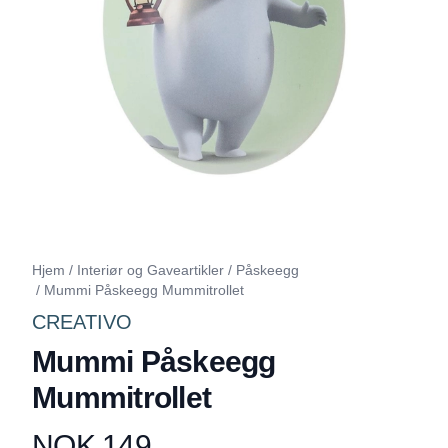
Hjem
/
Interiør og Gaveartikler
/
Påskeegg
/
Mummi Påskeegg Mummitrollet
CREATIVO
Mummi Påskeegg
Mummitrollet
NOK 149
Produktdetaljer