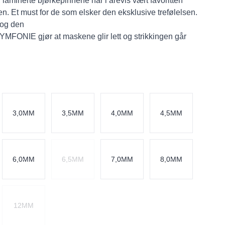
laminerte bjørkepinnene har i årevis vært favoritten
en. Et must for de som elsker den eksklusive trefølelsen.
 og den
 SYMFONIE gjør at maskene glir lett og strikkingen går
3,0MM
3,5MM
4,0MM
4,5MM
6,0MM
6,5MM
7,0MM
8,0MM
12MM