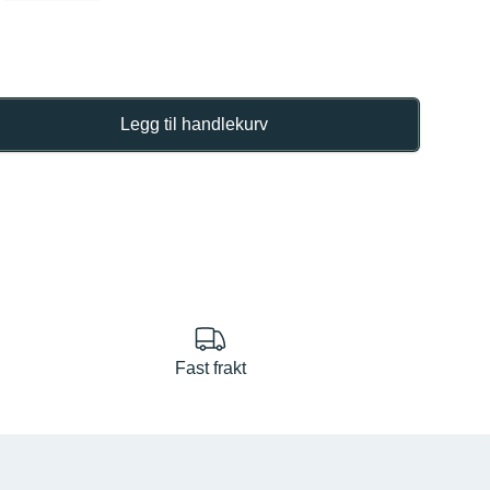
Legg til handlekurv
se
Fast frakt