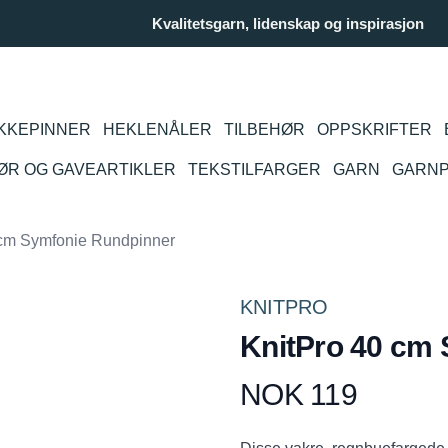
Kvalitetsgarn, lidenskap og inspirasjon
KKEPINNER
HEKLENÅLER
TILBEHØR
OPPSKRIFTER
IØR OG GAVEARTIKLER
TEKSTILFARGER
GARN
GARN
 cm Symfonie Rundpinner
KNITPRO
KnitPro 40 cm
NOK 119
Produktdetaljer
Description