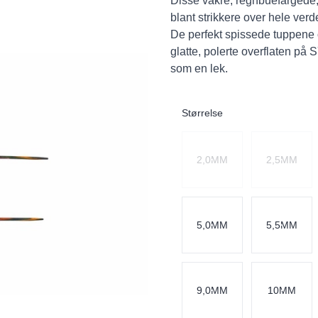
Disse vakre, regnbuefargede, 
blant strikkere over hele verd
De perfekt spissede tuppene
glatte, polerte overflaten på
som en lek.
Størrelse
Velg en Størrelse
2,0MM
2,5MM
5,0MM
5,5MM
9,0MM
10MM