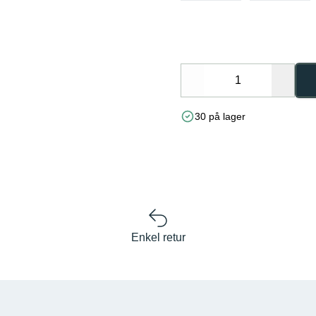
Decrease
Increa
30 på lager
Enkel retur