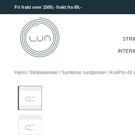
Skip to main content
Fri frakt over 1500,- frakt fra 69,-
STRI
INTER
Hjem
/
Strikkepinner
/
Symfonie rundpinner
/
KnitPro 40