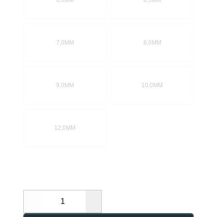
6,0MM
6,5MM
7,0MM
8,0MM
9,0MM
10,0MM
12,0MM
Decrease
Increase