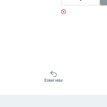
Decrease
Increa
Enkel retur