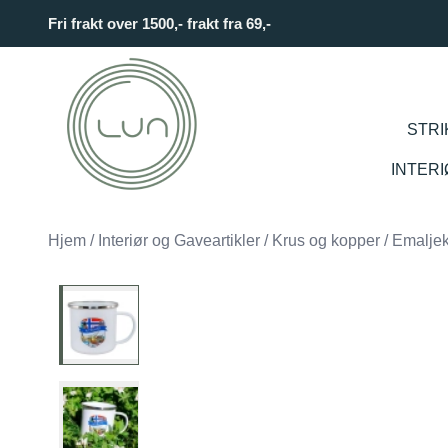
Skip to main content
Fri frakt over 1500,- frakt fra 69,-
STRI
INTER
Hjem
/
Interiør og Gaveartikler
/
Krus og kopper
/
Emalje