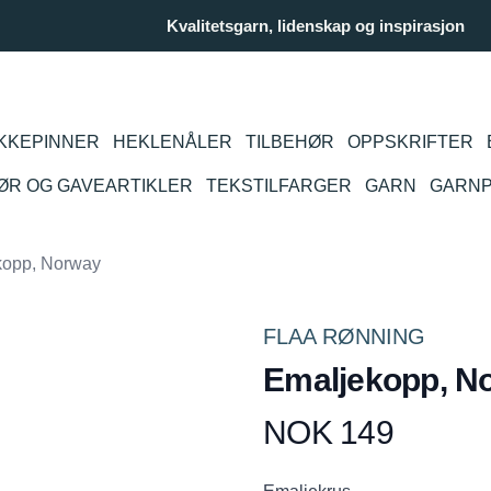
Kvalitetsgarn, lidenskap og inspirasjon
KKEPINNER
HEKLENÅLER
TILBEHØR
OPPSKRIFTER
IØR OG GAVEARTIKLER
TEKSTILFARGER
GARN
GARN
kopp, Norway
FLAA RØNNING
Emaljekopp, N
NOK 149
Produktdetaljer
Description