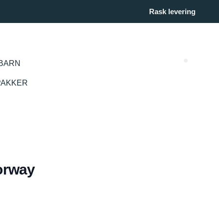
Rask levering
BARN
Search (
PAKKER
orway