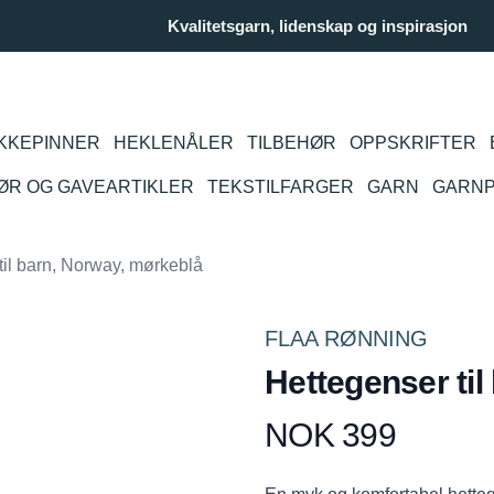
Kvalitetsgarn, lidenskap og inspirasjon
KKEPINNER
HEKLENÅLER
TILBEHØR
OPPSKRIFTER
IØR OG GAVEARTIKLER
TEKSTILFARGER
GARN
GARN
til barn, Norway, mørkeblå
FLAA RØNNING
Hettegenser til
NOK 399
Produktdetaljer
Description