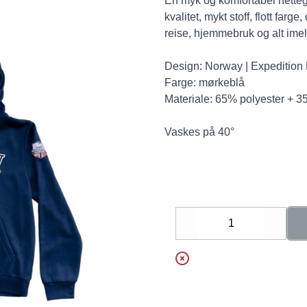
En myk og komfortabel hette
kvalitet, mykt stoff, flott farg
reise, hjemmebruk og alt ime
Design: Norway | Expeditio
Farge: mørkeblå
Materiale: 65% polyester + 
Vaskes på 40°
Decrease
Increa