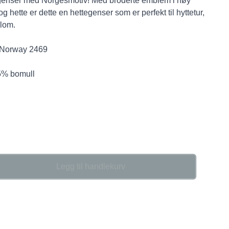
genser med Norgesmotiv! Med broderte emblem i høy
e, og hette er dette en hettegenser som er perfekt til hyttetur,
llom.
n Norway 2469
35% bomull
Legg til handlekurv
se