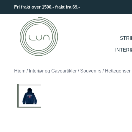
Skip to main content
Fri frakt over 1500,- frakt fra 69,-
STRI
INTER
Hjem
/
Interiør og Gaveartikler
/
Souvenirs
/
Hettegenser 