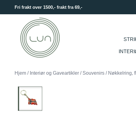
Skip to main content
Fri frakt over 1500,- frakt fra 69,-
STRI
INTER
Hjem
/
Interiør og Gaveartikler
/
Souvenirs
/
Nøkkelring, 