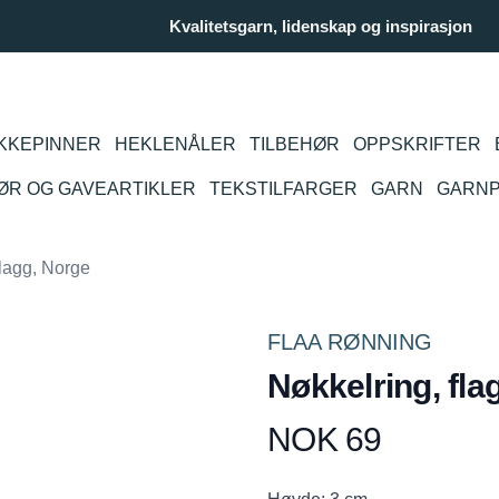
Kvalitetsgarn, lidenskap og inspirasjon
KKEPINNER
HEKLENÅLER
TILBEHØR
OPPSKRIFTER
IØR OG GAVEARTIKLER
TEKSTILFARGER
GARN
GARN
flagg, Norge
FLAA RØNNING
Nøkkelring, fla
NOK 69
Produktdetaljer
Description