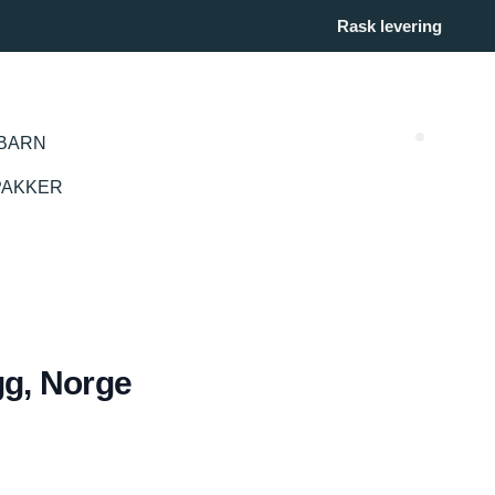
Rask levering
BARN
Search (
PAKKER
gg, Norge