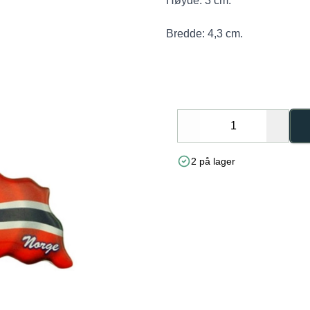
Høyde: 3 cm.
Bredde: 4,3 cm.
Decrease
Increa
2 på lager