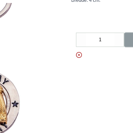
Bredde: 4 cm.
Decrease
Increa