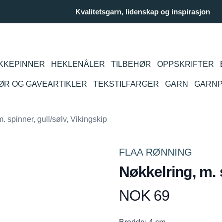
Kvalitetsgarn, lidenskap og inspirasjon
KKEPINNER
HEKLENÅLER
TILBEHØR
OPPSKRIFTER
IØR OG GAVEARTIKLER
TEKSTILFARGER
GARN
GARN
. spinner, gull/sølv, Vikingskip
FLAA RØNNING
Nøkkelring, m. s
NOK 69
Produktdetaljer
Description