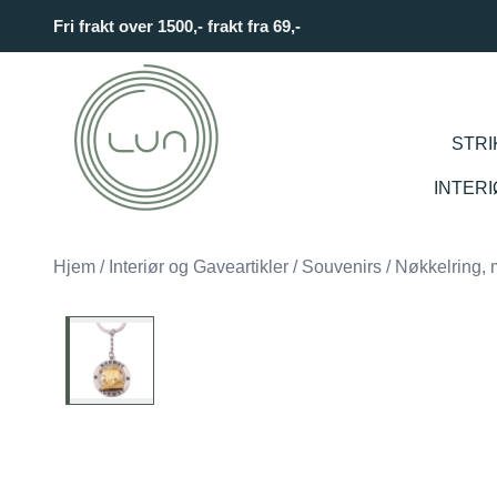
Skip to main content
Fri frakt over 1500,- frakt fra 69,-
STRI
INTER
Hjem
/
Interiør og Gaveartikler
/
Souvenirs
/
Nøkkelring, m