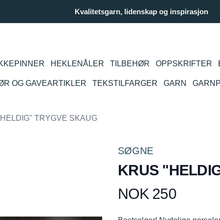
Kvalitetsgarn, lidenskap og inspirasjon
KKEPINNER
HEKLENÅLER
TILBEHØR
OPPSKRIFTER
IØR OG GAVEARTIKLER
TEKSTILFARGER
GARN
GARN
"HELDIG" TRYGVE SKAUG
SØGNE
KRUS "HELDI
NOK 250
Produktdetaljer
Description