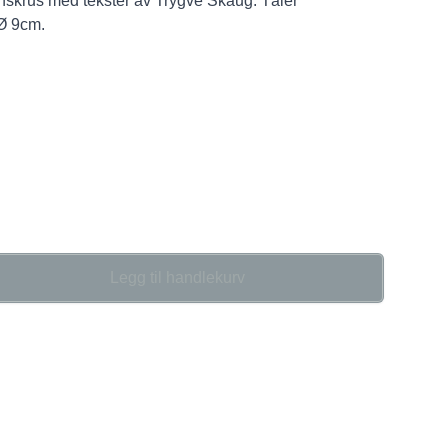
nskrus med tekster av Trygve Skaug. Tåler
Ø 9cm.
Legg til handlekurv
se