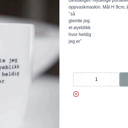
Bestselger! Nydelige porsele
oppvaskmaskin. Mål H 9cm, 
"så
glemte jeg
et øyeblikk
hvor heldig
jeg er"
Decrease
Increa