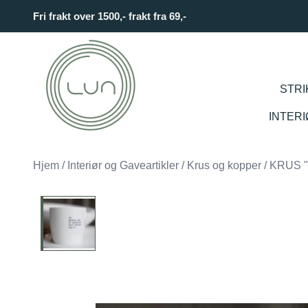
Skip to main content
Fri frakt over 1500,- frakt fra 69,-
STRI
INTER
Hjem
/
Interiør og Gaveartikler
/
Krus og kopper
/
KRUS 