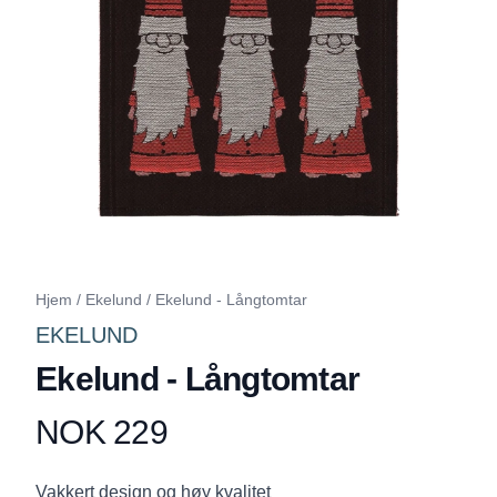
Hjem
/
Ekelund
/
Ekelund - Långtomtar
EKELUND
Ekelund - Långtomtar
NOK 229
Produktdetaljer
Description
Vakkert design og høy kvalitet