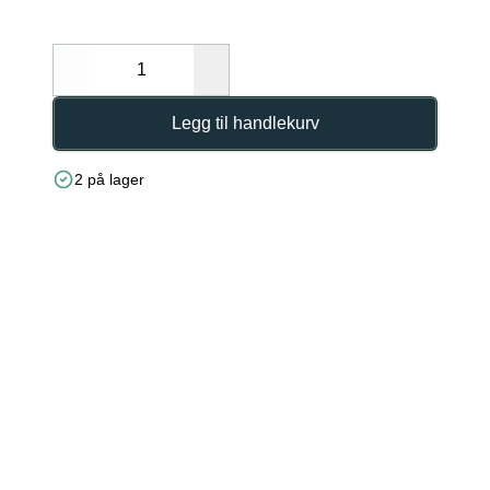
Decrease
Increase
Legg til handlekurv
2 på lager