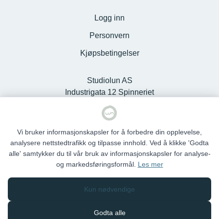
Logg inn
Personvern
Kjøpsbetingelser
Studiolun AS
Industrigata 12 Spinneriet
Kjøpesenter, 6100 Volda -
Org.nr. 925127868
Vi bruker informasjonskapsler for å forbedre din opplevelse,
analysere nettstedtrafikk og tilpasse innhold. Ved å klikke 'Godta
alle' samtykker du til vår bruk av informasjonskapsler for analyse-
og markedsføringsformål.
Les mer
Studio Lun © 2026
Kun nødvendige
Siden driftes av
Shoplabs
Godta alle