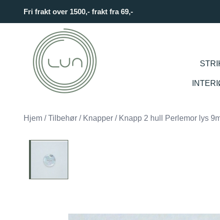
Skip to main content
Fri frakt over 1500,- frakt fra 69,-
STRI
INTER
Hjem
/
Tilbehør
/
Knapper
/
Knapp 2 hull Perlemor lys 