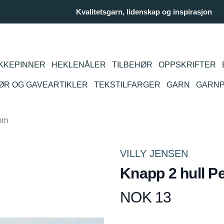
Kvalitetsgarn, lidenskap og inspirasjon
KKEPINNER
HEKLENÅLER
TILBEHØR
OPPSKRIFTER
IØR OG GAVEARTIKLER
TEKSTILFARGER
GARN
GARN
9mm
VILLY JENSEN
Knapp 2 hull P
NOK 13
Produktdetaljer
Description