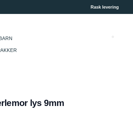
Rask levering
BARN
Search (
PAKKER
erlemor lys 9mm