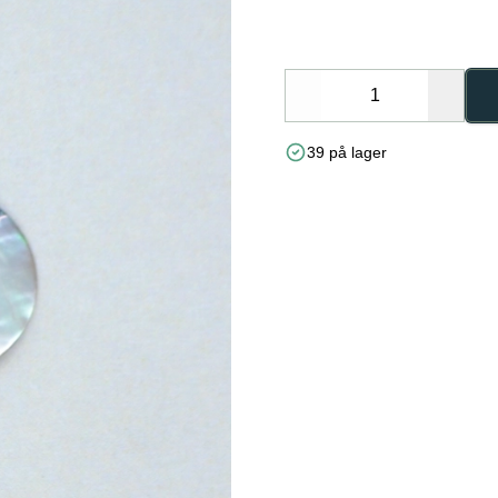
Decrease
Increa
39 på lager