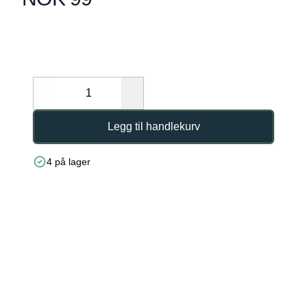
Description
Decrease
Increase
Legg til handlekurv
4 på lager