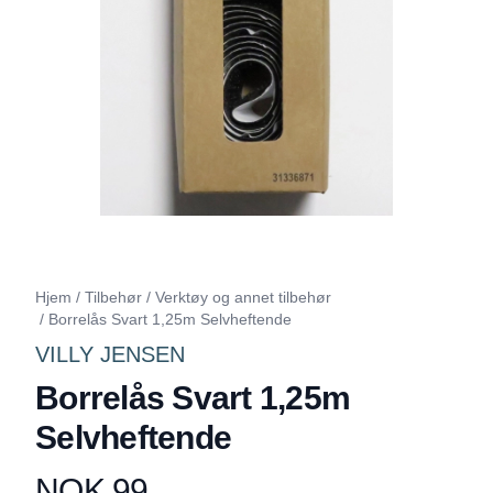
Hjem
/
Tilbehør
/
Verktøy og annet tilbehør
/
Borrelås Svart 1,25m Selvheftende
VILLY JENSEN
Borrelås Svart 1,25m
Selvheftende
NOK 99
Produktdetaljer