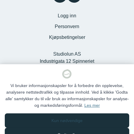
Logg inn
Personvern
Kjøpsbetingelser
Studiolun AS
Industrigata 12 Spinneriet
Kjøpesenter, 6100 Volda -
Org.nr. 925127868
Vi bruker informasjonskapsler for å forbedre din opplevelse,
analysere nettstedtrafikk og tilpasse innhold. Ved å klikke 'Godta
alle' samtykker du til vår bruk av informasjonskapsler for analyse-
og markedsføringsformål.
Les mer
Studio Lun © 2026
Kun nødvendige
Siden driftes av
Shoplabs