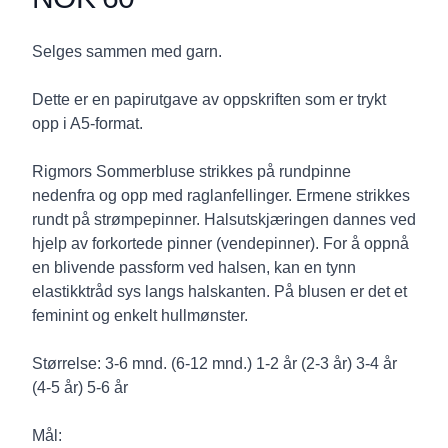
Description
Selges sammen med garn.
Dette er en papirutgave av oppskriften som er trykt
opp i A5-format.
Rigmors Sommerbluse strikkes på rundpinne
nedenfra og opp med raglanfellinger. Ermene strikkes
rundt på strømpepinner. Halsutskjæringen dannes ved
hjelp av forkortede pinner (vendepinner). For å oppnå
en blivende passform ved halsen, kan en tynn
elastikktråd sys langs halskanten. På blusen er det et
feminint og enkelt hullmønster.
Størrelse: 3-6 mnd. (6-12 mnd.) 1-2 år (2-3 år) 3-4 år
(4-5 år) 5-6 år
Mål: