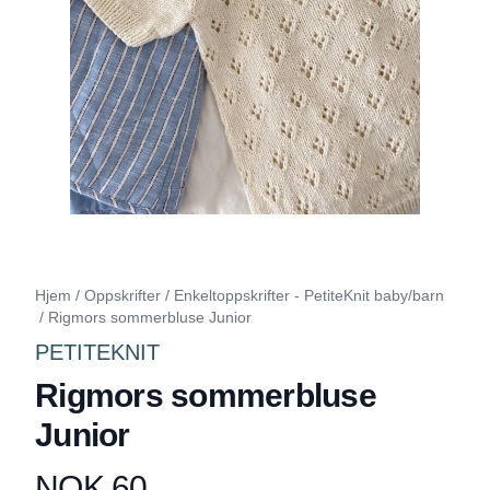
Hjem
/
Oppskrifter
/
Enkeltoppskrifter - PetiteKnit baby/barn
/
Rigmors sommerbluse Junior
PETITEKNIT
Rigmors sommerbluse
Junior
NOK 60
Produktdetaljer