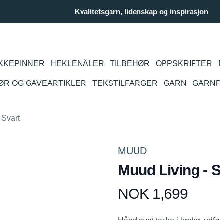
Kvalitetsgarn, lidenskap og inspirasjon
KKEPINNER
HEKLENÅLER
TILBEHØR
OPPSKRIFTER
IØR OG GAVEARTIKLER
TEKSTILFARGER
GARN
GARN
 Svart
MUUD
Muud Living - S
NOK 1,699
Produktdetaljer
Description