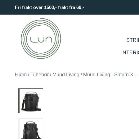
Skip to main content
Fri frakt over 1500,- frakt fra 69,-
STRI
INTER
Hjem
/
Tilbehør
/
Muud Living
/
Muud Living - Saturn XL -