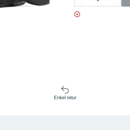
Decrease
Increa
Enkel retur