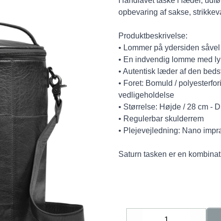
Håndlavet taske i læder, udført
opbevaring af sakse, strikkev
Produktbeskrivelse:
• Lommer på ydersiden såvel
• En indvendig lomme med ly
• Autentisk læder af den bedst
• Foret: Bomuld / polyesterfo
vedligeholdelse
• Størrelse: Højde / 28 cm - 
• Regulerbar skulderrem
• Plejevejledning: Nano imp
Saturn tasken er en kombinati