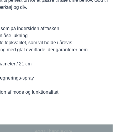
 til perfektion for at passe til alle dine behov. God til
ærktøj og div.
 som på indersiden af tasken
nlåse lukning
e topkvalitet, som vil holde i årevis
ring med glat overflade, der garanterer nem
Diameter / 21 cm
rægnerings-spray
on af mode og funktionalitet
Legg til handlekurv