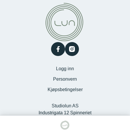
facebook
instagram
Logg inn
Personvern
Kjøpsbetingelser
Studiolun AS
Industrigata 12 Spinneriet
Kjøpesenter, 6100 Volda -
Org.nr. 925127868