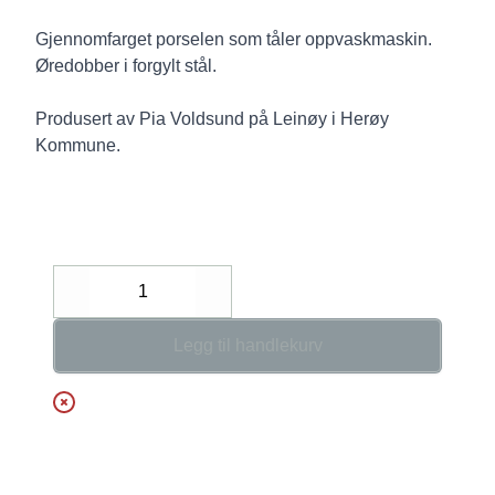
Description
Gjennomfarget porselen som tåler oppvaskmaskin.
Øredobber i forgylt stål.
Produsert av Pia Voldsund på Leinøy i Herøy
Kommune.
Decrease
Increase
Legg til handlekurv