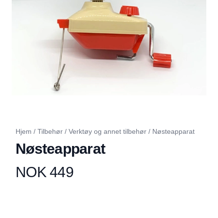
Hjem
/
Tilbehør
/
Verktøy og annet tilbehør
/
Nøsteapparat
Nøsteapparat
NOK 449
Produktdetaljer
Description