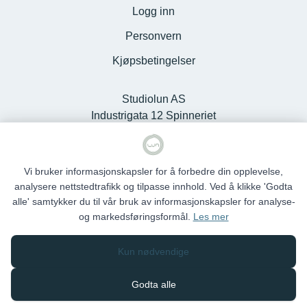
Logg inn
Personvern
Kjøpsbetingelser
Studiolun AS
Industrigata 12 Spinneriet
Kjøpesenter, 6100 Volda -
Org.nr. 925127868
Vi bruker informasjonskapsler for å forbedre din opplevelse,
analysere nettstedtrafikk og tilpasse innhold. Ved å klikke 'Godta
alle' samtykker du til vår bruk av informasjonskapsler for analyse-
og markedsføringsformål.
Les mer
Studio Lun © 2026
Kun nødvendige
Siden driftes av
Shoplabs
Godta alle