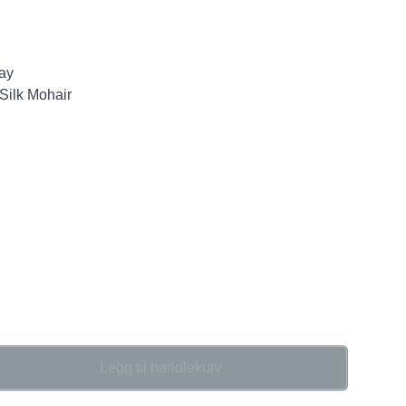
day
 Silk Mohair
Legg til handlekurv
se