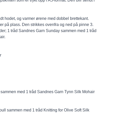
skriften som er trykt opp i A5-format. Den blir sendt i
ndt hodet, og varmer ørene med dobbel brettekant.
itter på plass. Den strikkes ovenfra og ned på pinne 3.
tråder; 1 tråd Sandnes Garn Sunday sammen med 1 tråd
ir.
r
 sammen med 1 tråd Sandnes Garn Tynn Silk Mohair
noull sammen med 1 tråd Knitting for Olive Soft Silk