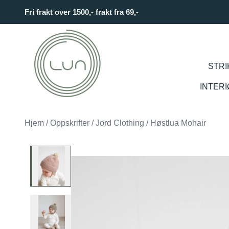
Skip to main content
Fri frakt over 1500,- frakt fra 69,-
STRI
INTER
Hjem
/
Oppskrifter
/
Jord Clothing
/
Høstlua Mohair