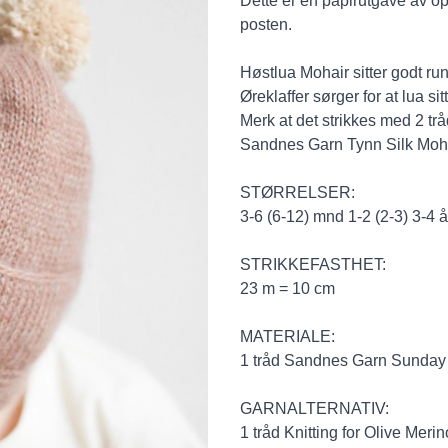
Dette er en papirutgave av opp
posten.
Høstlua Mohair sitter godt ru
Øreklaffer sørger for at lua s
Merk at det strikkes med 2 
Sandnes Garn Tynn Silk Moha
STØRRELSER:
3-6 (6-12) mnd 1-2 (2-3) 3-4 å
STRIKKEFASTHET:
23 m = 10 cm
MATERIALE:
1 tråd Sandnes Garn Sunday
GARNALTERNATIV:
1 tråd Knitting for Olive Meri