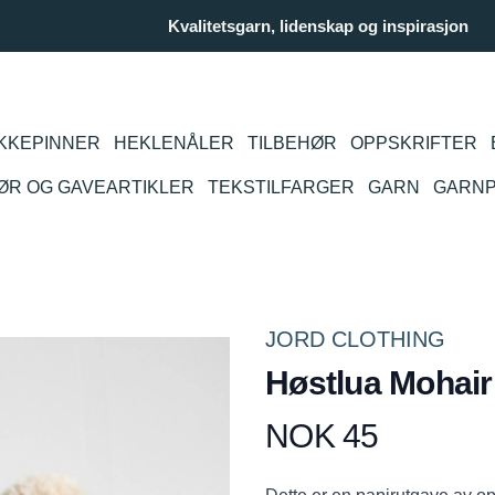
Kvalitetsgarn, lidenskap og inspirasjon
KKEPINNER
HEKLENÅLER
TILBEHØR
OPPSKRIFTER
IØR OG GAVEARTIKLER
TEKSTILFARGER
GARN
GARN
JORD CLOTHING
Høstlua Mohair
NOK 45
Produktdetaljer
Description