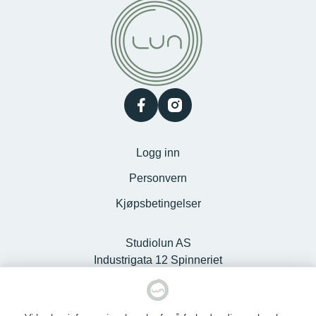
facebook
instagram
Logg inn
Personvern
Kjøpsbetingelser
Studiolun AS
Industrigata 12 Spinneriet
Kjøpesenter, 6100 Volda -
Org.nr. 925127868