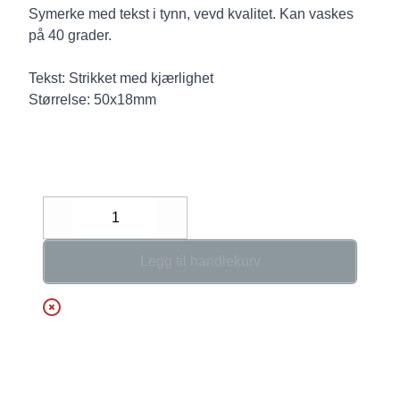
Description
Symerke med tekst i tynn, vevd kvalitet. Kan vaskes
på 40 grader.
Tekst: Strikket med kjærlighet
Størrelse: 50x18mm
Decrease
Increase
Legg til handlekurv