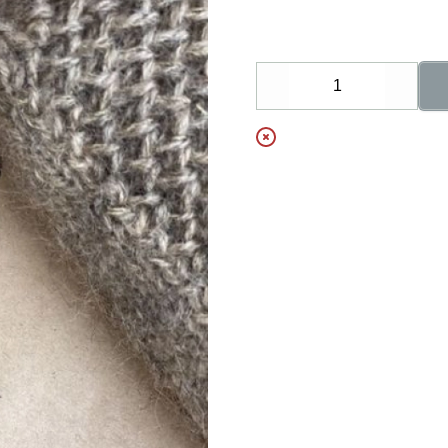
Decrease
Increa