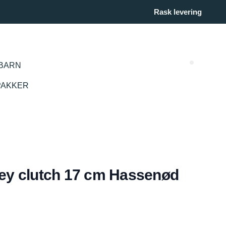
Rask levering
BARN
Search (
PAKKER
oney clutch 17 cm Hassenød