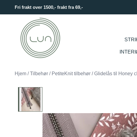
Skip to main content
Fri frakt over 1500,- frakt fra 69,-
STRI
INTER
Hjem
/
Tilbehør
/
PetiteKnit tilbehør
/
Glidelås til Honey