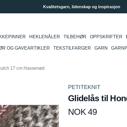
Kvalitetsgarn, lidenskap og inspirasjon
KKEPINNER
HEKLENÅLER
TILBEHØR
OPPSKRIFTER
IØR OG GAVEARTIKLER
TEKSTILFARGER
GARN
GARN
 clutch 17 cm Hassenød
PETITEKNIT
Glidelås til H
NOK 49
Produktdetaljer
Description