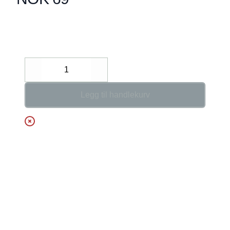
Description
Decrease
Increase
Legg til handlekurv