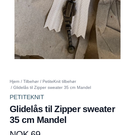
Hjem
/
Tilbehør
/
PetiteKnit tilbehør
/
Glidelås til Zipper sweater 35 cm Mandel
PETITEKNIT
Glidelås til Zipper sweater
35 cm Mandel
NOK 69
Produktdetaljer