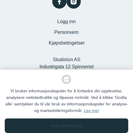
facebook
instagram
Logg inn
Personvern
Kjøpsbetingelser
Studiolun AS
Industrigata 12 Spinneriet
Kjøpesenter, 6100 Volda -
Org.nr. 925127868
Vi bruker informasjonskapsler for å forbedre din opplevelse,
analysere nettstedtrafikk og tilpasse innhold. Ved å klikke 'Godta
alle' samtykker du til vår bruk av informasjonskapsler for analyse-
og markedsføringsformål.
Les mer
Studio Lun © 2026
Kun nødvendige