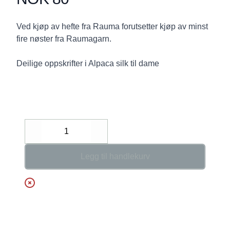
Description
Ved kjøp av hefte fra Rauma forutsetter kjøp av minst
fire nøster fra Raumagarn.
Deilige oppskrifter i Alpaca silk til dame
Decrease
Increase
Legg til handlekurv