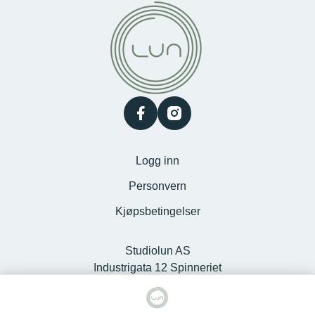
facebook
instagram
Logg inn
Personvern
Kjøpsbetingelser
Studiolun AS
Industrigata 12 Spinneriet
Kjøpesenter, 6100 Volda -
Org.nr. 925127868