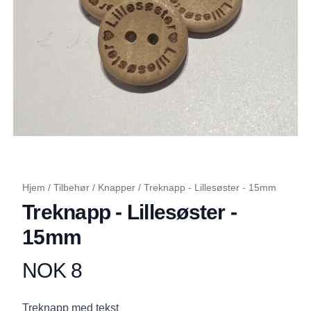
Hjem
/
Tilbehør
/
Knapper
/
Treknapp - Lillesøster - 15mm
Treknapp - Lillesøster -
15mm
NOK 8
Produktdetaljer
Description
Treknapp med tekst