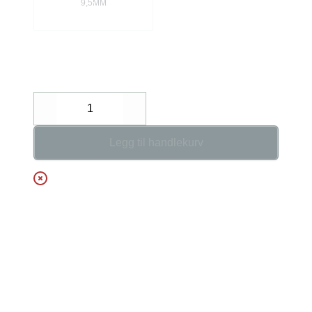
9,5MM
Decrease
Increase
Legg til handlekurv